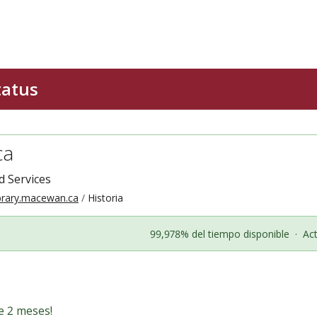
ca
 Services
ibrary.macewan.ca
Historia
99,978% del tiempo disponible
·
Ac
e 2 meses!