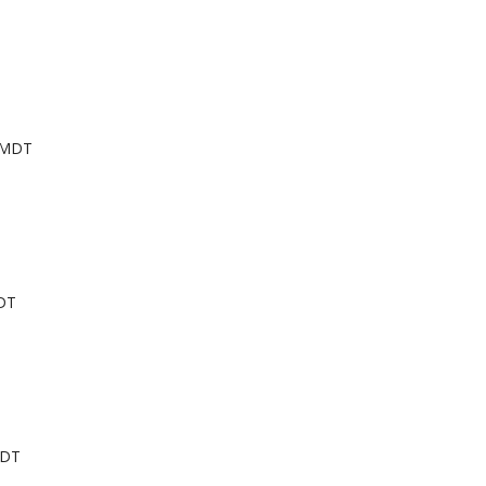
M MDT
DT
MDT