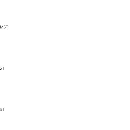
 MST
MST
MST